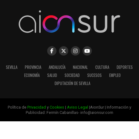
SEVILLA
PROVINCIA
ANDALUCÍA
NACIONAL
CULTURA
DEPORTES
ECONOMÍA
SALUD
SOCIEDAD
SUCESOS
EMPLEO
DIPUTACIÓN DE SEVILLA
Política de
Privacidad
y
Cookies
|
Aviso Legal
|AionSur | Información y
Publicidad: Fermín Cabanillas- info@aionsur.com