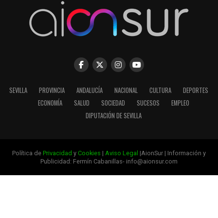
SEVILLA
PROVINCIA
ANDALUCÍA
NACIONAL
CULTURA
DEPORTES
ECONOMÍA
SALUD
SOCIEDAD
SUCESOS
EMPLEO
DIPUTACIÓN DE SEVILLA
Política de
Privacidad
y
Cookies
|
Aviso Legal
|AionSur | Información y
Publicidad: Fermín Cabanillas- info@aionsur.com