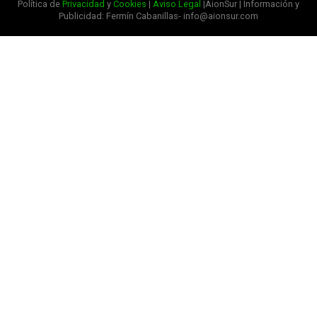
Política de
Privacidad
y
Cookies
|
Aviso Legal
|AionSur | Información y
Publicidad: Fermín Cabanillas- info@aionsur.com