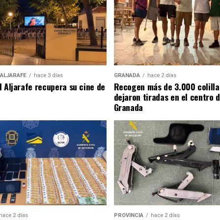
 ALJARAFE
hace 3 días
GRANADA
hace 2 días
l Aljarafe recupera su cine de
Recogen más de 3.000 colilla
dejaron tiradas en el centro 
Granada
hace 2 días
PROVINCIA
hace 2 días