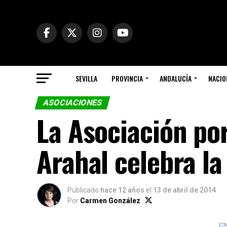
SEVILLA
PROVINCIA
ANDALUCÍA
NACIO
ASOCIACIONES
La Asociación po
Arahal celebra la
Publicado
hace 12 años
el
13 de abril de 2014
Por
Carmen González