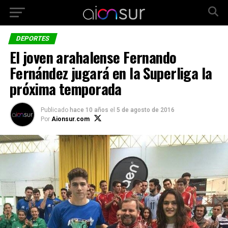
DEPORTES
El joven arahalense Fernando
Fernández jugará en la Superliga la
próxima temporada
Publicado
hace 10 años
el
5 de agosto de 2016
Por
Aionsur.com