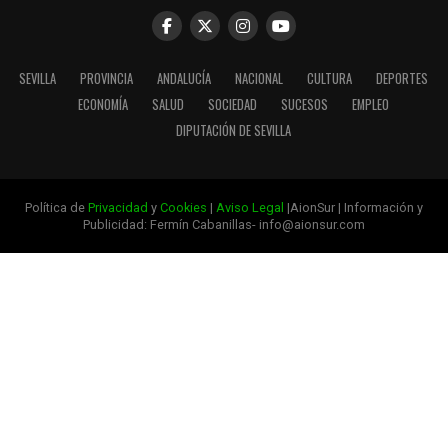
SEVILLA
PROVINCIA
ANDALUCÍA
NACIONAL
CULTURA
DEPORTES
ECONOMÍA
SALUD
SOCIEDAD
SUCESOS
EMPLEO
DIPUTACIÓN DE SEVILLA
Política de
Privacidad
y
Cookies
|
Aviso Legal
|AionSur | Información y
Publicidad: Fermín Cabanillas- info@aionsur.com