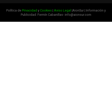
Política de
Privacidad
y
Cookies
|
Aviso Legal
|AionSur | Información y
Publicidad: Fermín Cabanillas- info@aionsur.com