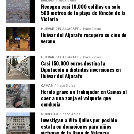
MÁLAGA
hace 3 días
Recogen casi 10.000 colillas en solo
500 metros de la playa de Rincón de la
Victoria
HUÉVAR DEL ALJARAFE
hace 2 días
Huévar del Aljarafe recupera su cine de
verano
HUÉVAR DEL ALJARAFE
hace 2 días
Casi 150.000 euros destina la
Diputación a distintas inversiones en
Huévar del Aljarafe
CAMAS
hace 3 días
Herido grave un trabajador en Camas al
caer a una zanja el volquete que
conducía
SOCIEDAD
hace 3 días
Investigan a Vito Quiles por posible
estafa en donaciones para niños
víctimas de la Dana de Valencia