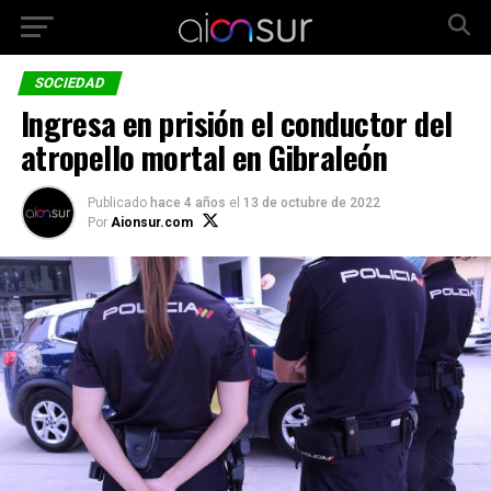
SOCIEDAD
Ingresa en prisión el conductor del
atropello mortal en Gibraleón
Publicado
hace 4 años
el
13 de octubre de 2022
Por
Aionsur.com