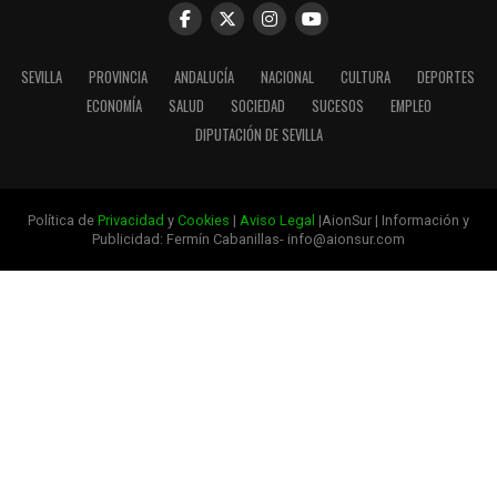
SEVILLA
PROVINCIA
ANDALUCÍA
NACIONAL
CULTURA
DEPORTES
ECONOMÍA
SALUD
SOCIEDAD
SUCESOS
EMPLEO
DIPUTACIÓN DE SEVILLA
Política de
Privacidad
y
Cookies
|
Aviso Legal
|AionSur | Información y
Publicidad: Fermín Cabanillas- info@aionsur.com