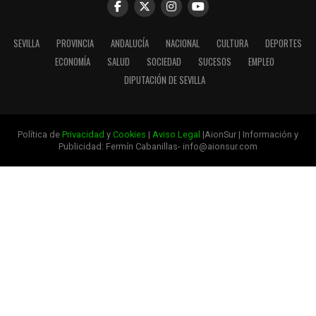
SEVILLA
PROVINCIA
ANDALUCÍA
NACIONAL
CULTURA
DEPORTES
ECONOMÍA
SALUD
SOCIEDAD
SUCESOS
EMPLEO
DIPUTACIÓN DE SEVILLA
Política de
Privacidad
y
Cookies
|
Aviso Legal
|AionSur | Información y
Publicidad: Fermín Cabanillas- info@aionsur.com