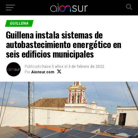
GUILLENA
Guillena instala sistemas de
autobastecimiento energético en
seis edificios municipales
Publicado
hace 5 años
el
3 de febrero de 2022
Por
Aionsur.com