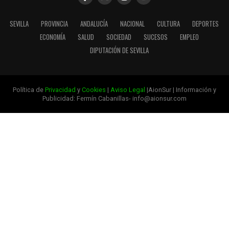
SEVILLA
PROVINCIA
ANDALUCÍA
NACIONAL
CULTURA
DEPORTES
ECONOMÍA
SALUD
SOCIEDAD
SUCESOS
EMPLEO
DIPUTACIÓN DE SEVILLA
Política de
Privacidad
y
Cookies
|
Aviso Legal
|AionSur | Información y
Publicidad: Fermín Cabanillas- info@aionsur.com