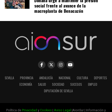
Doñana urge a mantener la presión
social frente al avance de la
macroplanta de Benacazón
SEVILLA
PROVINCIA
ANDALUCÍA
NACIONAL
CULTURA
DEPORTES
ECONOMÍA
SALUD
SOCIEDAD
SUCESOS
EMPLEO
DIPUTACIÓN DE SEVILLA
Política de
Privacidad
y
Cookies
|
Aviso Legal
|AionSur | Información y