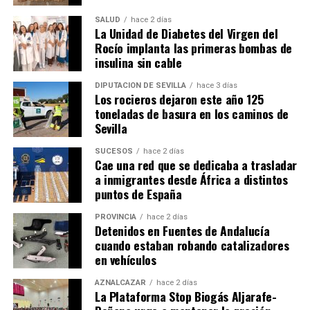
SALUD
hace 2 días
La Unidad de Diabetes del Virgen del
Rocío implanta las primeras bombas de
insulina sin cable
DIPUTACIÓN DE SEVILLA
hace 3 días
Los rocieros dejaron este año 125
toneladas de basura en los caminos de
Sevilla
SUCESOS
hace 2 días
Cae una red que se dedicaba a trasladar
a inmigrantes desde África a distintos
puntos de España
PROVINCIA
hace 2 días
Detenidos en Fuentes de Andalucía
cuando estaban robando catalizadores
en vehículos
AZNALCÁZAR
hace 2 días
La Plataforma Stop Biogás Aljarafe-