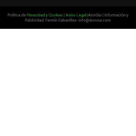
Política de
Privacidad
y
Cookies
|
Aviso Legal
|AionSur | Información y
Publicidad: Fermín Cabanillas- info@aionsur.com