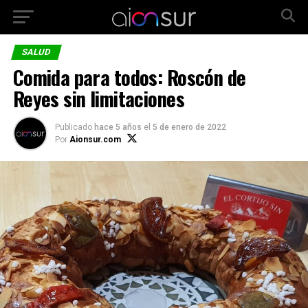
SALUD
Comida para todos: Roscón de
Reyes sin limitaciones
Publicado
hace 5 años
el
5 de enero de 2022
Por
Aionsur.com