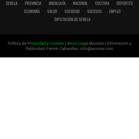
SEVILLA
PROVINCIA
ANDALUCÍA
NACIONAL
CULTURA
DEPORTES
ECONOMÍA
SALUD
SOCIEDAD
SUCESOS
EMPLEO
DIPUTACIÓN DE SEVILLA
Política de
Privacidad
y
Cookies
|
Aviso Legal
|AionSur | Información y
Publicidad: Fermín Cabanillas- info@aionsur.com