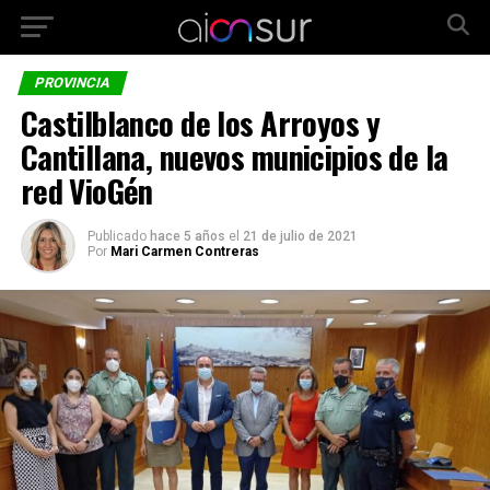
PROVINCIA
Castilblanco de los Arroyos y
Cantillana, nuevos municipios de la
red VioGén
Publicado
hace 5 años
el
21 de julio de 2021
Por
Mari Carmen Contreras