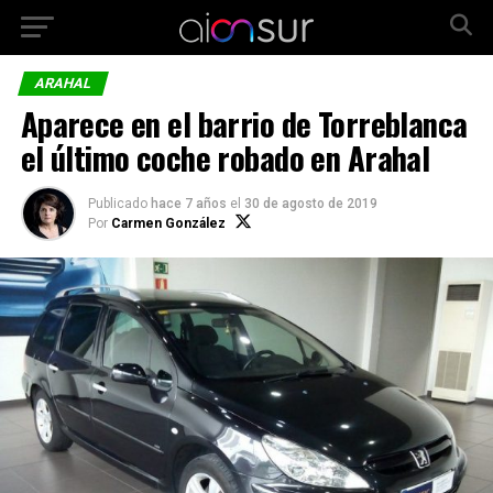
ARAHAL
Aparece en el barrio de Torreblanca
el último coche robado en Arahal
Publicado
hace 7 años
el
30 de agosto de 2019
Por
Carmen González