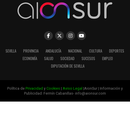
SEVILLA
PROVINCIA
ANDALUCÍA
NACIONAL
CULTURA
DEPORTES
ECONOMÍA
SALUD
SOCIEDAD
SUCESOS
EMPLEO
DIPUTACIÓN DE SEVILLA
Política de
Privacidad
y
Cookies
|
Aviso Legal
|AionSur | Información y
Publicidad: Fermín Cabanillas- info@aionsur.com