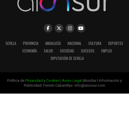
SEVILLA
PROVINCIA
ANDALUCÍA
NACIONAL
CULTURA
DEPORTES
ECONOMÍA
SALUD
SOCIEDAD
SUCESOS
EMPLEO
DIPUTACIÓN DE SEVILLA
Política de
Privacidad
y
Cookies
|
Aviso Legal
|AionSur | Información y
Publicidad: Fermín Cabanillas- info@aionsur.com