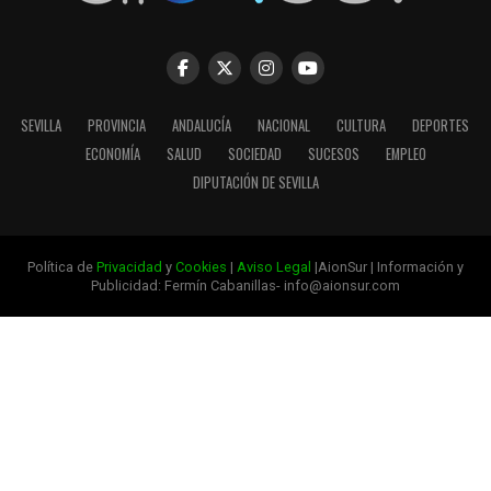
SEVILLA
PROVINCIA
ANDALUCÍA
NACIONAL
CULTURA
DEPORTES
ECONOMÍA
SALUD
SOCIEDAD
SUCESOS
EMPLEO
DIPUTACIÓN DE SEVILLA
Política de
Privacidad
y
Cookies
|
Aviso Legal
|AionSur | Información y
Publicidad: Fermín Cabanillas- info@aionsur.com