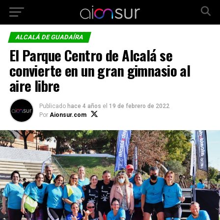
ALCALÁ DE GUADAÍRA
El Parque Centro de Alcalá se
convierte en un gran gimnasio al
aire libre
Publicado
hace 4 años
el
19 de febrero de 2022
Por
Aionsur.com