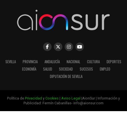
SEVILLA
PROVINCIA
ANDALUCÍA
NACIONAL
CULTURA
DEPORTES
ECONOMÍA
SALUD
SOCIEDAD
SUCESOS
EMPLEO
DIPUTACIÓN DE SEVILLA
Política de
Privacidad
y
Cookies
|
Aviso Legal
|AionSur | Información y
Publicidad: Fermín Cabanillas- info@aionsur.com