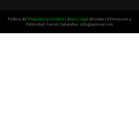
Política de
Privacidad
y
Cookies
|
Aviso Legal
|AionSur | Información y
Publicidad: Fermín Cabanillas- info@aionsur.com