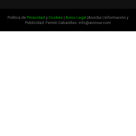
Política de
Privacidad
y
Cookies
|
Aviso Legal
|AionSur | Información y
Publicidad: Fermín Cabanillas- info@aionsur.com