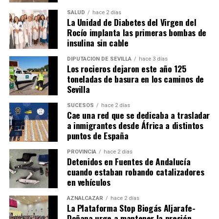
SALUD
hace 2 días
La Unidad de Diabetes del Virgen del
Rocío implanta las primeras bombas de
insulina sin cable
DIPUTACIÓN DE SEVILLA
hace 3 días
Los rocieros dejaron este año 125
toneladas de basura en los caminos de
Sevilla
SUCESOS
hace 2 días
Cae una red que se dedicaba a trasladar
a inmigrantes desde África a distintos
puntos de España
PROVINCIA
hace 2 días
Detenidos en Fuentes de Andalucía
cuando estaban robando catalizadores
en vehículos
AZNALCÁZAR
hace 2 días
La Plataforma Stop Biogás Aljarafe-
Doñana urge a mantener la presión