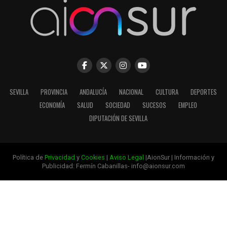
SEVILLA
PROVINCIA
ANDALUCÍA
NACIONAL
CULTURA
DEPORTES
ECONOMÍA
SALUD
SOCIEDAD
SUCESOS
EMPLEO
DIPUTACIÓN DE SEVILLA
Política de
Privacidad
y
Cookies
|
Aviso Legal
|AionSur | Información y
Publicidad: Fermín Cabanillas- info@aionsur.com