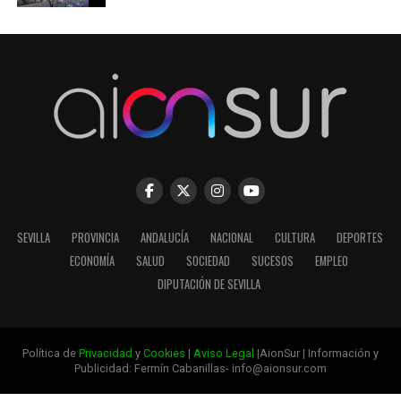
SEVILLA
PROVINCIA
ANDALUCÍA
NACIONAL
CULTURA
DEPORTES
ECONOMÍA
SALUD
SOCIEDAD
SUCESOS
EMPLEO
DIPUTACIÓN DE SEVILLA
Política de
Privacidad
y
Cookies
|
Aviso Legal
|AionSur | Información y
Publicidad: Fermín Cabanillas- info@aionsur.com