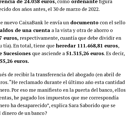
rencia de 24.038 euros
, como
ordenante
figura
lecido dos años antes, el 30 de marzo de 2022.
de nuevo CaixaBank le envía un
documento
con el sello
saldos de una cuenta
a la vista y otra de ahorro o
7 euros,
respectivamente, cuantía que debe dividir en
 tía). En total, tiene que
heredar 111.468,81 euros
,
e Sucesiones
que asciende a
51.315,26 euros
. Es decir,
55,26 euros.
s de recibir la transferencia del abogado (en abril de
uros. “He reclamado durante el último año esta cantidad
nero. Por eso me manifiesto en la puerta del banco, ellos
uentas, he pagado los impuestos que me correspondía
inero ha desaparecido”, explica Sara Saborido que se
 dinero de un banco?