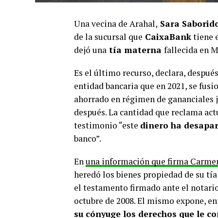
Una vecina de Arahal,
Sara Saborid
de la sucursal que
CaixaBank
tiene e
dejó una
tía materna
fallecida en 
Es el último recurso, declara, despué
entidad bancaria que en 2021, se fusi
ahorrado en régimen de gananciales j
después. La cantidad que reclama ac
testimonio “este
dinero ha desapa
banco”.
En
una información que firma Carmen
heredó los bienes propiedad de su tí
el testamento firmado ante el notari
octubre de 2008. El mismo expone, ent
su cónyuge los derechos que le 