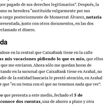
por pagado de sus derechos legitimarios”. Después, la
omo su heredera “sustituida vulgarmente por sus
a cargo posteriormente de Monserrat Álvarez,
notaria
 presentada, junto con otros documentos, en las dos
reclamado el dinero.
uda
dose en la central que CaixaBank tiene en la calle
s mis vacaciones pidiendo lo que es mío,
que ellos
 que me enviaron. Ahora sólo me quedan horas de
stando en la sucursal que CaixaBank tiene en Arahal, no
nadie de la entidad bancaria le prestó atención, en Arahal
te
que “es un tema con el que no tenemos nada que ver”.
to
que presenta a este medio, fechado el
5 de
econoce dos cuentas
, una de ahorro a plazo y otra