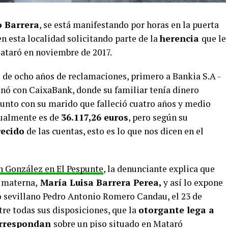
o Barrera
, se está manifestando por horas en la puerta
n esta localidad solicitando parte de la
herencia
que le
Mataró en noviembre de 2017.
s de ocho años de reclamaciones, primero a Bankia S.A -
onó con CaixaBank, donde su familiar tenía dinero
unto con su marido que falleció cuatro años y medio
tualmente es de
36.117,26 euros
, pero según su
recido
de las cuentas, esto es lo que nos dicen en el
 González en El Pespunte
, la denunciante explica que
a materna,
María Luisa Barrera Perea,
y así lo expone
o sevillano Pedro Antonio Romero Candau, el 23 de
re todas sus disposiciones, que la
otorgante lega a
correspondan
sobre un piso situado en Mataró