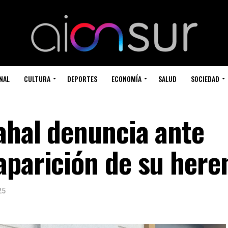
NAL
CULTURA
DEPORTES
ECONOMÍA
SALUD
SOCIEDAD
ahal denuncia ante
aparición de su here
25