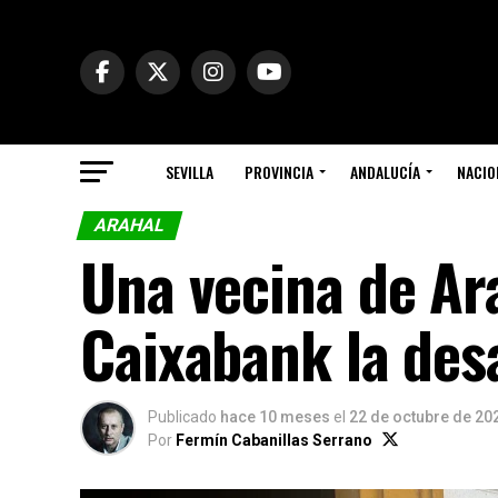
SEVILLA
PROVINCIA
ANDALUCÍA
NACIO
ARAHAL
Una vecina de Ar
Caixabank la des
Publicado
hace 10 meses
el
22 de octubre de 20
Por
Fermín Cabanillas Serrano