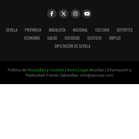
SEVILLA
PROVINCIA
ANDALUCÍA
NACIONAL
CULTURA
DEPORTES
ECONOMÍA
SALUD
SOCIEDAD
SUCESOS
EMPLEO
DIPUTACIÓN DE SEVILLA
Política de
Privacidad
y
Cookies
|
Aviso Legal
|AionSur | Información y
Publicidad: Fermín Cabanillas- info@aionsur.com