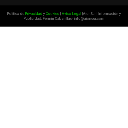
Política de
Privacidad
y
Cookies
|
Aviso Legal
|AionSur | Información y
Publicidad: Fermín Cabanillas- info@aionsur.com