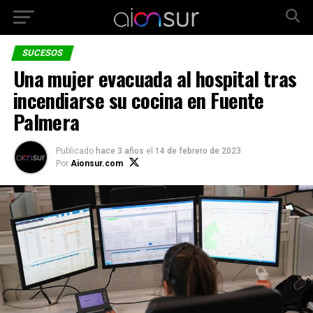
SUCESOS
Una mujer evacuada al hospital tras
incendiarse su cocina en Fuente
Palmera
Publicado
hace 3 años
el
14 de febrero de 2023
Por
Aionsur.com