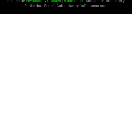
Política de
Privacidad
y
Cookies
|
Aviso Legal
|AionSur | Información y
Publicidad: Fermín Cabanillas- info@aionsur.com