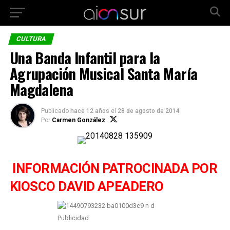
CULTURA
Una Banda Infantil para la
Agrupación Musical Santa María
Magdalena
Publicado
hace 12 años
el
28 de agosto de 2014
Por
Carmen González
INFORMACIÓN PATROCINADA POR
KIOSCO DAVID APEADERO
Publicidad.