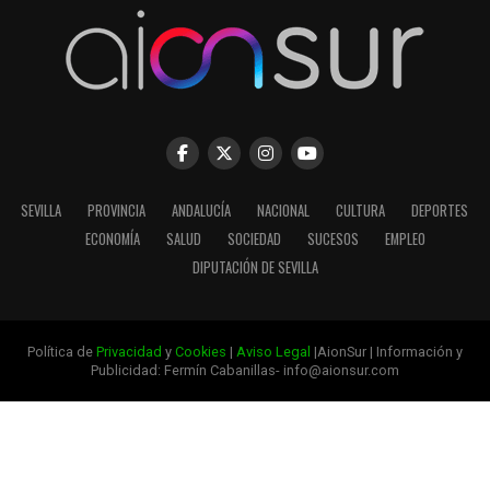
SEVILLA
PROVINCIA
ANDALUCÍA
NACIONAL
CULTURA
DEPORTES
ECONOMÍA
SALUD
SOCIEDAD
SUCESOS
EMPLEO
DIPUTACIÓN DE SEVILLA
Política de
Privacidad
y
Cookies
|
Aviso Legal
|AionSur | Información y
Publicidad: Fermín Cabanillas- info@aionsur.com