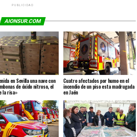
PUBLICIDAD
AIONSUR.COM
enida en Sevilla una nave con
Cuatro afectados por humo en el
mbonas de óxido nitroso, el
incendio de un piso esta madrugada
 la risa»
en Jaén