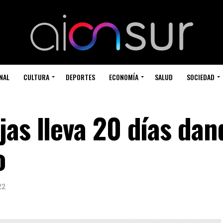
NAL
CULTURA
DEPORTES
ECONOMÍA
SALUD
SOCIEDAD
jas lleva 20 días dan
o
22