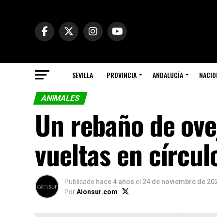
SEVILLA
PROVINCIA
ANDALUCÍA
NACIO
ANIMALES
Un rebaño de ove
vueltas en círcul
Publicado
hace 4 años
el
24 de noviembre de 20
Por
Aionsur.com