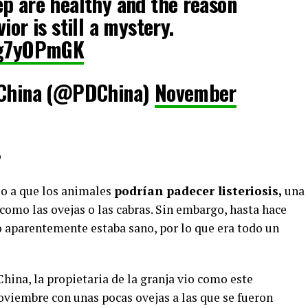
p are healthy and the reason
ior is still a mystery.
8Jg7yOPmGK
, China (@PDChina)
November
?
io a que los animales
podrían padecer listeriosis,
una
omo las ovejas o las cabras. Sin embargo, hasta hace
o aparentemente estaba sano, por lo que era todo un
hina, la propietaria de la granja vio como este
oviembre con unas pocas ovejas a las que se fueron