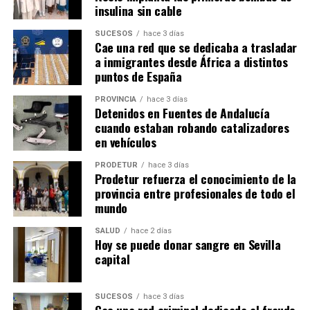
insulina sin cable
SUCESOS
hace 3 días
Cae una red que se dedicaba a trasladar
a inmigrantes desde África a distintos
puntos de España
PROVINCIA
hace 3 días
Detenidos en Fuentes de Andalucía
cuando estaban robando catalizadores
en vehículos
PRODETUR
hace 3 días
Prodetur refuerza el conocimiento de la
provincia entre profesionales de todo el
mundo
SALUD
hace 2 días
Hoy se puede donar sangre en Sevilla
capital
SUCESOS
hace 3 días
Cae una red criminal dedicada al fraude