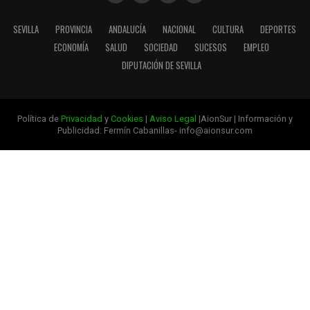
SEVILLA
PROVINCIA
ANDALUCÍA
NACIONAL
CULTURA
DEPORTES
ECONOMÍA
SALUD
SOCIEDAD
SUCESOS
EMPLEO
DIPUTACIÓN DE SEVILLA
Política de
Privacidad
y
Cookies
|
Aviso Legal
|AionSur | Información y
Publicidad: Fermín Cabanillas- info@aionsur.com