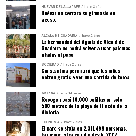
HUÉVAR DEL ALJARAFE
hace 3 días
Huévar no cerrará su gimnasio en
agosto
ALCALÁ DE GUADAÍRA
hace 2 días
La hermandad del Águila de Alcalá de
Guadaíra no podrá volver a usar palomas
atadas al paso
SOCIEDAD
hace 2 días
Constantina permitirá que los niños
entren gratis a ver una corrida de toros
MÁLAGA
hace 14 horas
Recogen casi 10.000 colillas en solo
500 metros de la playa de Rincón de la
Victoria
ECONOMÍA
hace 2 días
El paro se sitúa en 2.311.499 personas,
la menor cifra en julio desde 2007