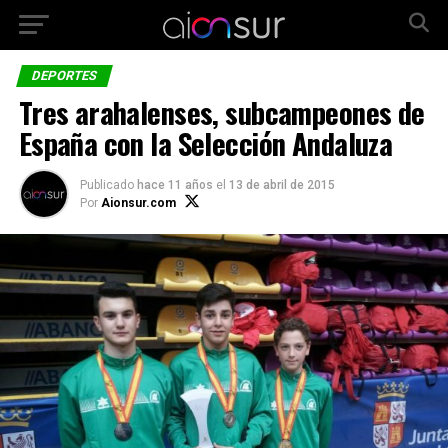
DEPORTES
Tres arahalenses, subcampeones de
España con la Selección Andaluza
Publicado
hace 11 años
el
13 de abril de 2015
Por
Aionsur.com