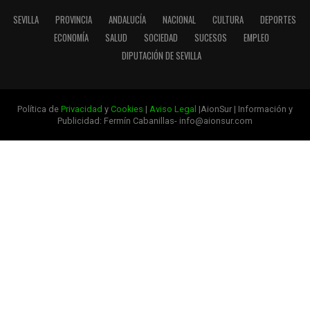
SEVILLA
PROVINCIA
ANDALUCÍA
NACIONAL
CULTURA
DEPORTES
ECONOMÍA
SALUD
SOCIEDAD
SUCESOS
EMPLEO
DIPUTACIÓN DE SEVILLA
Política de
Privacidad
y
Cookies
|
Aviso Legal
|AionSur | Información y
Publicidad: Fermín Cabanillas- info@aionsur.com