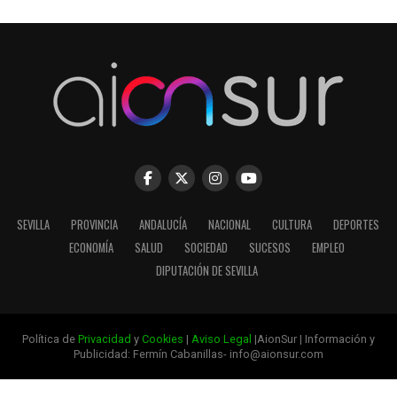
SEVILLA
PROVINCIA
ANDALUCÍA
NACIONAL
CULTURA
DEPORTES
ECONOMÍA
SALUD
SOCIEDAD
SUCESOS
EMPLEO
DIPUTACIÓN DE SEVILLA
Política de
Privacidad
y
Cookies
|
Aviso Legal
|AionSur | Información y
Publicidad: Fermín Cabanillas- info@aionsur.com