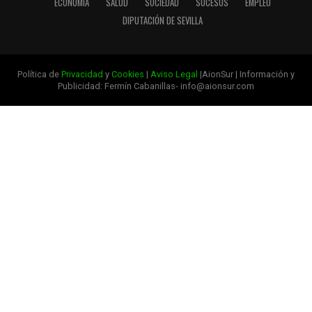
ECONOMÍA
SALUD
SOCIEDAD
SUCESOS
EMPLEO
DIPUTACIÓN DE SEVILLA
Política de
Privacidad
y
Cookies
|
Aviso Legal
|AionSur | Información y
Publicidad: Fermín Cabanillas- info@aionsur.com