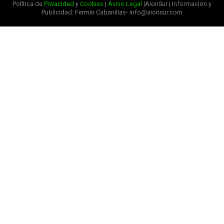
Política de
Privacidad
y
Cookies
|
Aviso Legal
|AionSur | Información y
Publicidad: Fermín Cabanillas- info@aionsur.com