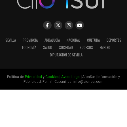
SEVILLA
PROVINCIA
ANDALUCÍA
NACIONAL
CULTURA
DEPORTES
ECONOMÍA
SALUD
SOCIEDAD
SUCESOS
EMPLEO
DIPUTACIÓN DE SEVILLA
Política de
Privacidad
y
Cookies
|
Aviso Legal
|AionSur | Información y
Publicidad: Fermín Cabanillas- info@aionsur.com