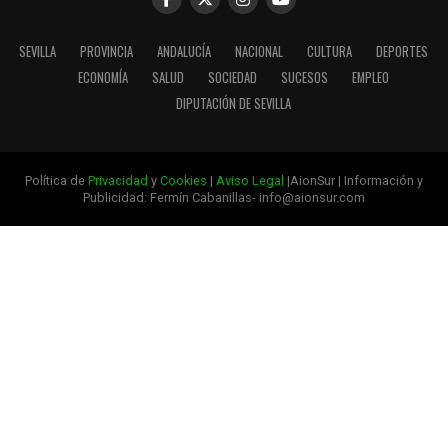
SEVILLA
PROVINCIA
ANDALUCÍA
NACIONAL
CULTURA
DEPORTES
ECONOMÍA
SALUD
SOCIEDAD
SUCESOS
EMPLEO
DIPUTACIÓN DE SEVILLA
Política de
Privacidad
y
Cookies
|
Aviso Legal
|AionSur | Información y
Publicidad: Fermín Cabanillas- info@aionsur.com