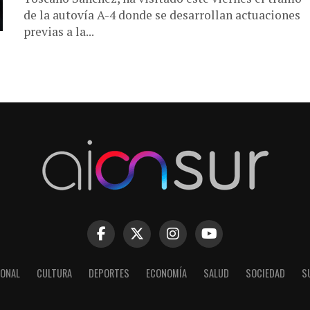
de la autovía A-4 donde se desarrollan actuaciones
previas a la...
IONAL
CULTURA
DEPORTES
ECONOMÍA
SALUD
SOCIEDAD
S