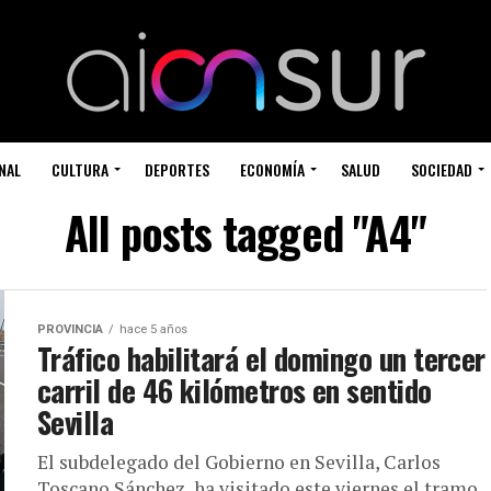
NAL
CULTURA
DEPORTES
ECONOMÍA
SALUD
SOCIEDAD
All posts tagged "A4"
PROVINCIA
hace 5 años
Tráfico habilitará el domingo un tercer
carril de 46 kilómetros en sentido
Sevilla
El subdelegado del Gobierno en Sevilla, Carlos
Toscano Sánchez, ha visitado este viernes el tramo