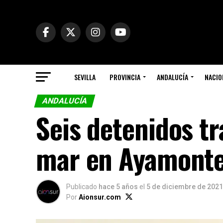
SEVILLA
PROVINCIA
ANDALUCÍA
NACIO
ANDALUCÍA
Seis detenidos tr
mar en Ayamont
Publicado
hace 5 años
el
5 de diciembre de 2021
Por
Aionsur.com