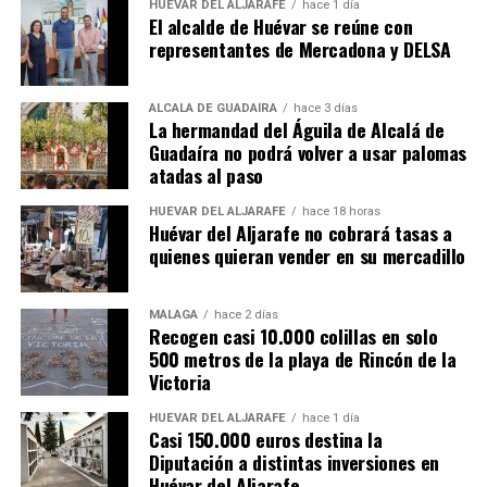
HUÉVAR DEL ALJARAFE
hace 1 día
El alcalde de Huévar se reúne con
representantes de Mercadona y DELSA
ALCALÁ DE GUADAÍRA
hace 3 días
La hermandad del Águila de Alcalá de
Guadaíra no podrá volver a usar palomas
atadas al paso
HUÉVAR DEL ALJARAFE
hace 18 horas
Huévar del Aljarafe no cobrará tasas a
quienes quieran vender en su mercadillo
MÁLAGA
hace 2 días
Recogen casi 10.000 colillas en solo
500 metros de la playa de Rincón de la
Victoria
HUÉVAR DEL ALJARAFE
hace 1 día
Casi 150.000 euros destina la
Diputación a distintas inversiones en
Huévar del Aljarafe