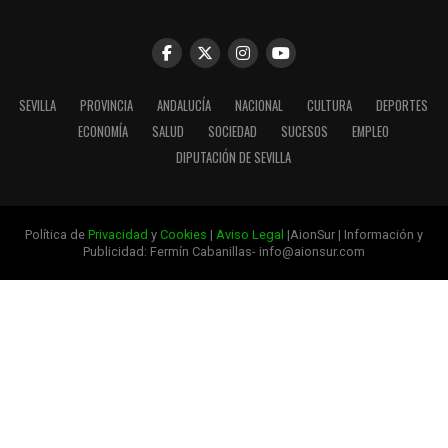
SEVILLA
PROVINCIA
ANDALUCÍA
NACIONAL
CULTURA
DEPORTES
ECONOMÍA
SALUD
SOCIEDAD
SUCESOS
EMPLEO
DIPUTACIÓN DE SEVILLA
Política de
Privacidad
y
Cookies
|
Aviso Legal
|AionSur | Información y
Publicidad: Fermín Cabanillas- info@aionsur.com