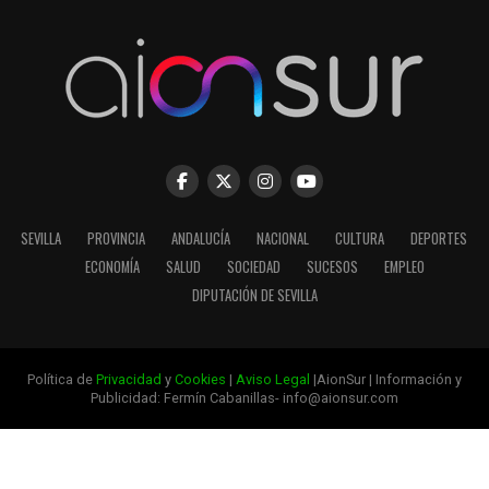
SEVILLA
PROVINCIA
ANDALUCÍA
NACIONAL
CULTURA
DEPORTES
ECONOMÍA
SALUD
SOCIEDAD
SUCESOS
EMPLEO
DIPUTACIÓN DE SEVILLA
Política de
Privacidad
y
Cookies
|
Aviso Legal
|AionSur | Información y
Publicidad: Fermín Cabanillas- info@aionsur.com