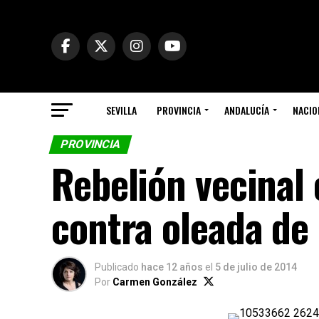
SEVILLA
PROVINCIA
ANDALUCÍA
NACIO
PROVINCIA
Rebelión vecinal 
contra oleada de
Publicado
hace 12 años
el
5 de julio de 2014
Por
Carmen González