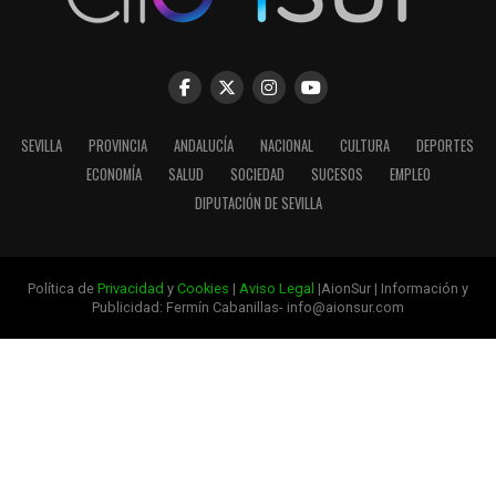
SEVILLA
PROVINCIA
ANDALUCÍA
NACIONAL
CULTURA
DEPORTES
ECONOMÍA
SALUD
SOCIEDAD
SUCESOS
EMPLEO
DIPUTACIÓN DE SEVILLA
Política de
Privacidad
y
Cookies
|
Aviso Legal
|AionSur | Información y
Publicidad: Fermín Cabanillas- info@aionsur.com