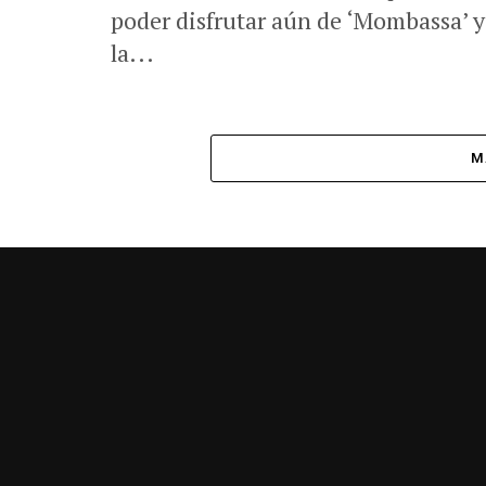
poder disfrutar aún de ‘Mombassa’ 
la...
M