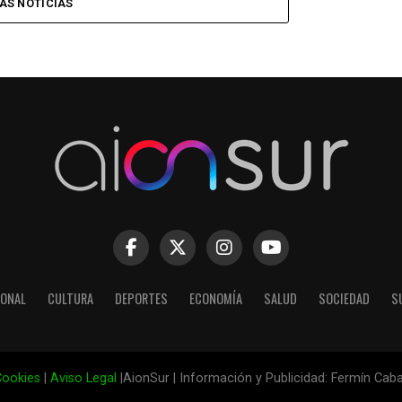
ÁS NOTICIAS
IONAL
CULTURA
DEPORTES
ECONOMÍA
SALUD
SOCIEDAD
S
ookies
|
Aviso Legal
|AionSur | Información y Publicidad: Fermín Cab