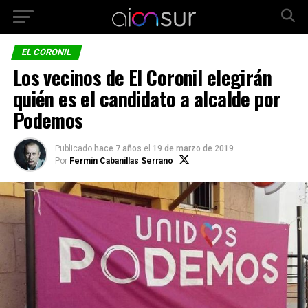
EL CORONIL
Los vecinos de El Coronil elegirán
quién es el candidato a alcalde por
Podemos
Publicado
hace 7 años
el
19 de marzo de 2019
Por
Fermín Cabanillas Serrano