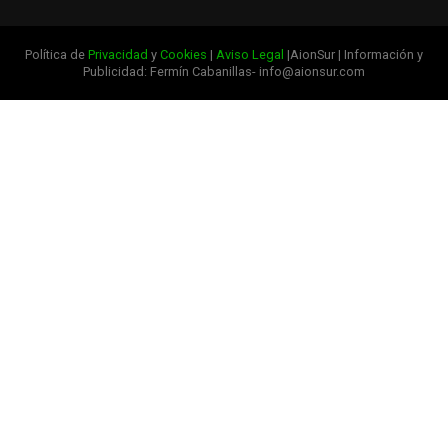
Política de
Privacidad
y
Cookies
|
Aviso Legal
|AionSur | Información y
Publicidad: Fermín Cabanillas- info@aionsur.com