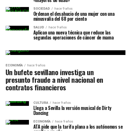
«mayores de edad»
SOCIEDAD
hace 9 años
Ordenan el desahucio de una mujer con una
minusvalía del 68 por ciento
SALUD
hace 9 años
Aplican una nueva técnica que reduce las
segundas operaciones de cáncer de mama
ECONOMÍA
hace 9 años
Un bufete sevillano investiga un
presunto fraude a nivel nacional en
contratos financieros
CULTURA
hace 9 años
Llega a Sevilla la versión musical de Dirty
Dancing
ECONOMÍA
hace 9 años
ATA pide que la tarifa plana a los autónomos se