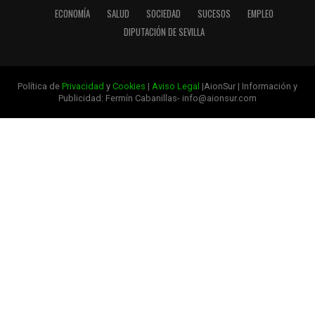
ECONOMÍA
SALUD
SOCIEDAD
SUCESOS
EMPLEO
DIPUTACIÓN DE SEVILLA
Política de
Privacidad
y
Cookies
|
Aviso Legal
|AionSur | Información y
Publicidad: Fermín Cabanillas- info@aionsur.com