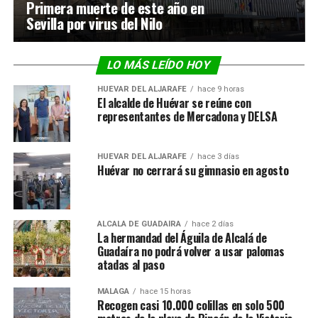
Primera muerte de este año en
Sevilla por virus del Nilo
LO MÁS LEÍDO HOY
HUÉVAR DEL ALJARAFE
hace 9 horas
El alcalde de Huévar se reúne con
representantes de Mercadona y DELSA
HUÉVAR DEL ALJARAFE
hace 3 días
Huévar no cerrará su gimnasio en agosto
ALCALÁ DE GUADAÍRA
hace 2 días
La hermandad del Águila de Alcalá de
Guadaíra no podrá volver a usar palomas
atadas al paso
MÁLAGA
hace 15 horas
Recogen casi 10.000 colillas en solo 500