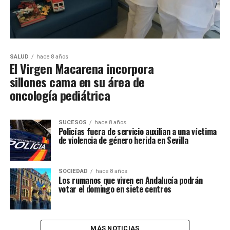
SALUD
hace 8 años
El Virgen Macarena incorpora
sillones cama en su área de
oncología pediátrica
SUCESOS
hace 8 años
Policías fuera de servicio auxilian a una víctima
de violencia de género herida en Sevilla
SOCIEDAD
hace 8 años
Los rumanos que viven en Andalucía podrán
votar el domingo en siete centros
MÁS NOTICIAS