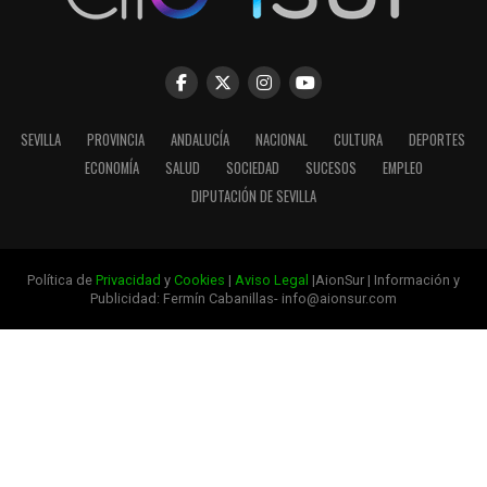
SEVILLA
PROVINCIA
ANDALUCÍA
NACIONAL
CULTURA
DEPORTES
ECONOMÍA
SALUD
SOCIEDAD
SUCESOS
EMPLEO
DIPUTACIÓN DE SEVILLA
Política de
Privacidad
y
Cookies
|
Aviso Legal
|AionSur | Información y
Publicidad: Fermín Cabanillas- info@aionsur.com