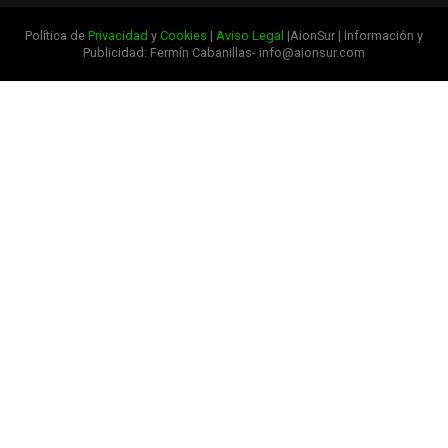
Política de
Privacidad
y
Cookies
|
Aviso Legal
|AionSur | Información y
Publicidad: Fermín Cabanillas- info@aionsur.com