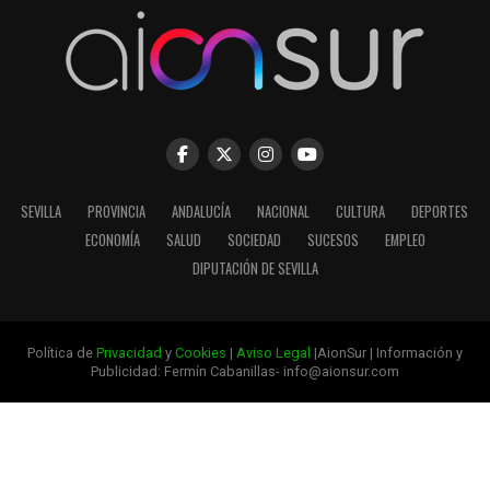
SEVILLA
PROVINCIA
ANDALUCÍA
NACIONAL
CULTURA
DEPORTES
ECONOMÍA
SALUD
SOCIEDAD
SUCESOS
EMPLEO
DIPUTACIÓN DE SEVILLA
Política de
Privacidad
y
Cookies
|
Aviso Legal
|AionSur | Información y
Publicidad: Fermín Cabanillas- info@aionsur.com