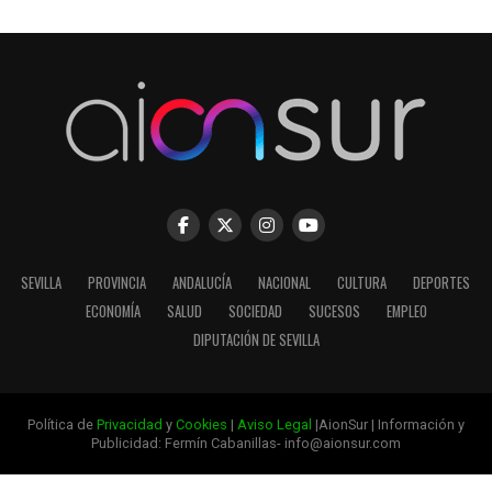
SEVILLA
PROVINCIA
ANDALUCÍA
NACIONAL
CULTURA
DEPORTES
ECONOMÍA
SALUD
SOCIEDAD
SUCESOS
EMPLEO
DIPUTACIÓN DE SEVILLA
Política de
Privacidad
y
Cookies
|
Aviso Legal
|AionSur | Información y
Publicidad: Fermín Cabanillas- info@aionsur.com