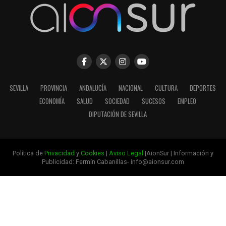
SEVILLA
PROVINCIA
ANDALUCÍA
NACIONAL
CULTURA
DEPORTES
ECONOMÍA
SALUD
SOCIEDAD
SUCESOS
EMPLEO
DIPUTACIÓN DE SEVILLA
Política de
Privacidad
y
Cookies
|
Aviso Legal
|AionSur | Información y
Publicidad: Fermín Cabanillas- info@aionsur.com